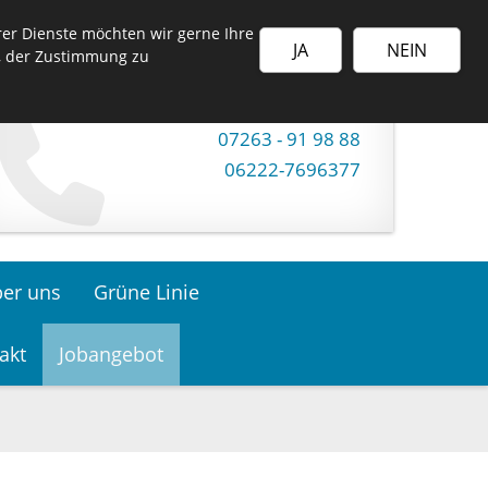
er Dienste möchten wir gerne Ihre
JA
NEIN
t, der Zustimmung zu
IMMER FÜR SIE ERREICHBAR:
07261 - 20 26
07263 - 91 98 88
06222-7696377
er uns
Grüne Linie
akt
Jobangebot