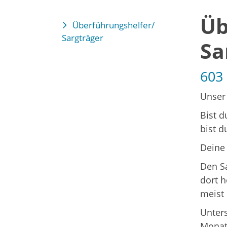
Üb
Überführungshelfer/
Sargträger
Sa
603
Unser
Bist d
bist d
Deine
Den Sa
dort h
meist
Unters
Monats