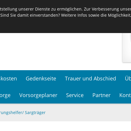
stellung unserer Dienste zu ermöglichen. Zur Verbesserung unser
 Sind Sie damit einverstanden? Weitere Infos sowie die Möglichkei
skosten
Gedenkseite
Trauer und Abschied
Üb
orge
Vorsorgeplaner
Service
Partner
Kont
ungshelfer/ Sargträger