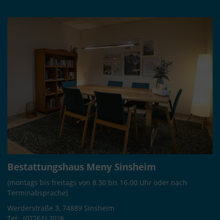
Bestattungshaus Meny Sinsheim
(montags bis freitags von 8.30 bis 16.00 Uhr oder nach
Terminabsprache)
Werderstraße 3, 74889 Sinsheim
Tel:
(07261) 2026